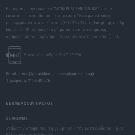
Η εταιρεία με την επωνυμία “MEDIA PUBLISHING GK IKE ” και κατ’
επέκταση η ιστοσελίδα που κατέχει αυτή “www.paraskhnio.gr”
συμμορφώνονται με τη Σύσταση (ΕΕ) 2018/334 της Επιτροπής της 1ης
Μαρτίου 2018 σχετικά με τα μέτρα για την αποτελεσματική
αντιμετώπιση του παράνομου περιεχομένου στο διαδίκτυο (L 63).
Μοναδικός αριθμός Μ.Η.Τ. 232220
Email:
press@paraskhnio.gr
,
sales@paraskhnio.gr
Τηλέφωνο:
210 9580876
ΕΝΗΜΕΡΩΣΟΥ ΠΡΩΤΟΣ
ΣΕ ΑΚΟΥΜΕ
Στείλε την άποψή σου, τη γνώμη σου, την καταγγελία σου, ή αν